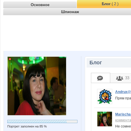
Блог
( 2 )
Основное
Шпионаж
Блог
33
Andrux@
Прям прак
Marisch
коммент
Не сомне
Портрет заполнен на 85 %