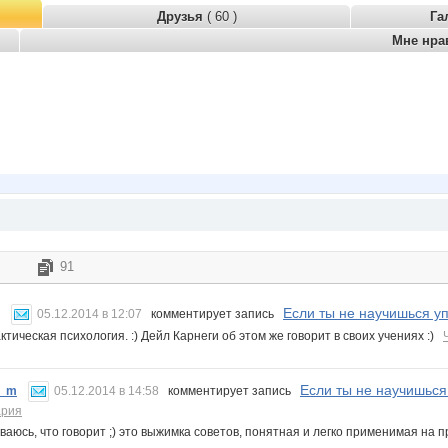
Друзья
( 60 )
Га
Мне нра
91
Если ты не научишься уп
05.12.2014 в 12:07
комментирует запись
тическая психология. :) Дейл Карнеги об этом же говорит в своих учениях :)
Если ты не научишься 
a_m
05.12.2014 в 14:58
комментирует запись
ария
ваюсь, что говорит ;) это выжимка советов, понятная и легко применимая на