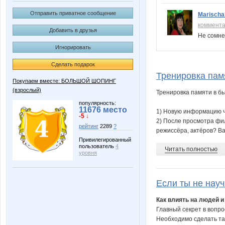
Отправить приватное сообщение
Marisch
коммент
Добавить в друзья
Не сомне
Игнорировать
Сделать подарок
Тренировка пам
Покупаем вместе: БОЛЬШОЙ ШОПИНГ
(взрослый)
Тренировка памяти в бы
популярность:
11676 место
1) Новую информацию ч
-5 ↓
2) После просмотра фи
рейтинг
2289
?
режиссёра, актёров? Ва
Привилегированный
пользователь
4
Читать полностью
уровня
Если ты не науч
Как влиять на людей и
Главный секрет в вопро
Необходимо сделать так