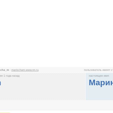
scha_m
:
marischam.www.nn.ru
пользователь имеет 
е 1 года назад
настоящее имя:
m
Мари