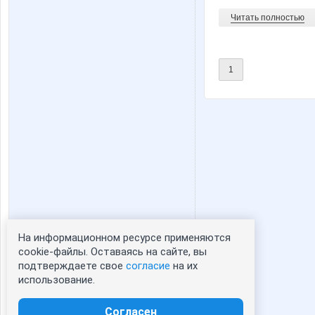
Читать полностью
1
На информационном ресурсе применяются
Статистика портрета:
cookie-файлы. Оставаясь на сайте, вы
подтверждаете свое
согласие
на их
сейчас просматривают портрет - 0
использование.
зарегистрированные пользователи
посетившие портрет за 7 дней - 0
Согласен