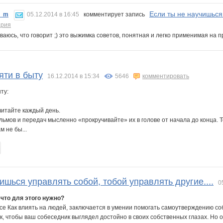
Если ты не научишься 
a_m
05.12.2014 в 16:45
комментирует запись
ария
ваюсь, что говорит ;) это выжимка советов, понятная и легко применимая на
яти в быту
16.12.2014 в 15:34
5646
комментировать
ту:
итайте каждый день.
льмов и передач мысленно «прокручивайте» их в голове от начала до конца.
м не бы...
ишься управлять собой, тобой управлять другие....
0
 что для этого нужно?
се Как влиять на людей, заключается в умении помогать самоутверждению со
, чтобы ваш собеседник выглядел достойно в своих собственных глазах. Но об