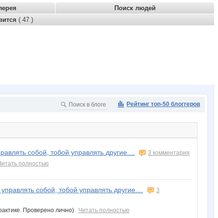
лерея
Поиск людей
вится
( 47 )
Рейтинг топ-50 блоггеров
равлять собой, тобой управлять другие....
3 комментария
Читать полностью
управлять собой, тобой управлять другие....
3
 практике. Проверено лично)
Читать полностью