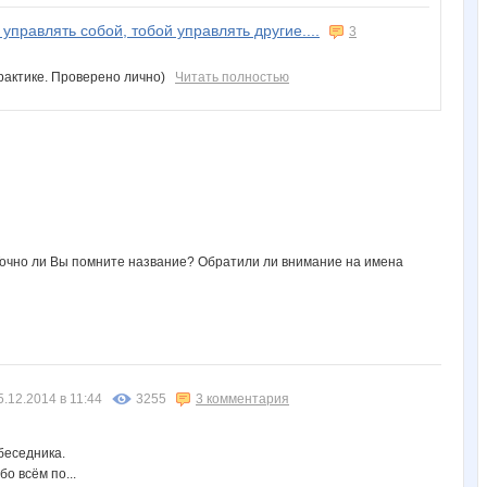
управлять собой, тобой управлять другие....
3
 практике. Проверено лично)
Читать полностью
 Точно ли Вы помните название? Обратили ли внимание на имена
5.12.2014 в 11:44
3255
3 комментария
беседника.
о всём по...